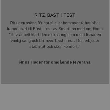
RITZ, BÄST I TEST
Ritz extrasäng för hotell eller hemmabruk har blivit
framröstad till Bäst i test av Smartson med omdömet
"Ritz är helt klart den extrasäng som mest liknar en
vanlig säng och blir även bäst i test. Den erbjuder
stabilitet och skön komfort."
Finns i lager för omgående leverans.
VARUMÄRKE OCH SAMARBETE
Vi har ett stort antal varumärke i vår portfölj. I tillägg till
dessa samarbetar vi även med ett antal välkända
varumärke såsom