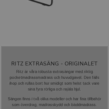
RITZ EXTRASÄNG - ORIGINALET
Ritz är våra robusta extrasängar med riktig
pocketmadrassmadrass och huvudgavel. Den fälls
ihop och rullas bort hur smidigt som helst tack vare
sina fyra rörliga och rejäla hjul.
Sängen finns i två olika modeller och har fina tillbehör
som överdrag, madrasskydd och bäddmadrass.