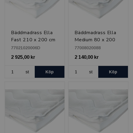
Bäddmadrass Ella
Bäddmadrass Ella
Fast 210 x 200 cm
Medium 80 x 200
cm, latex
77021020006D
77008020088
2 925,00 kr
2 140,00 kr
st
Köp
st
Köp