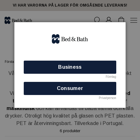
share23
VI HAR VARORNA PÅ LAGER FÖR OMGÅENDE LEVERANS!
Glas plast PET
Förstasidan
HOTELLRUM
Glas plast PET
Business
Vår serie med
kristallklara PET plastglas
är perfekt
Företag
för uteservering eller spa.
Consumer
Vi har tagit fram snygga glas,
okrossbara och med
Privatperson
tunna väggar
som dessutom är
värmetåliga för
maskindisk
och kan användas till båda varma och kalla
drycker. Otroligt hög kvalitet på glasen och PET plasten.
PET är återvinningsbart. Tillverkade i Portugal.
6 produkter