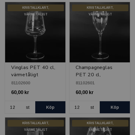
KRISTALLKLART,
KRISTALLKLART,
VÄRMETÅLIGT
VÄRMETÅLIGT
Vinglas PET 40 cl,
Champagneglas
värmetåligt
PET 20 cl,
värmetåligt
81102600
81102601
60,00 kr
60,00 kr
st
Köp
st
Köp
KRISTALLKLART,
KRISTALLKLART,
VÄRMETÅLIGT
VÄRMETÅLIGT