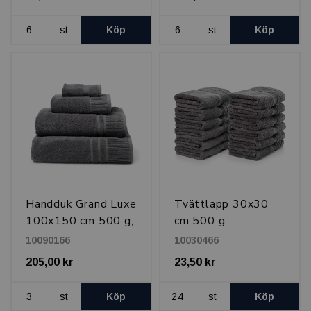
st
Köp
st
Köp
Handduk Grand Luxe
Tvättlapp 30x30
100x150 cm 500 g,
cm 500 g,
Kashmirgrå
Kashmirgrå
10090166
10030466
205,00 kr
23,50 kr
st
Köp
st
Köp