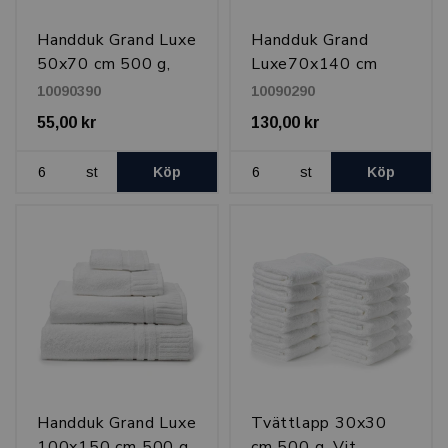
Handduk Grand Luxe
Handduk Grand
50x70 cm 500 g,
Luxe70x140 cm
Vit
500 g, Vit
10090390
10090290
55,00 kr
130,00 kr
st
Köp
st
Köp
Handduk Grand Luxe
Tvättlapp 30x30
100x150 cm 500 g,
cm 500 g, Vit