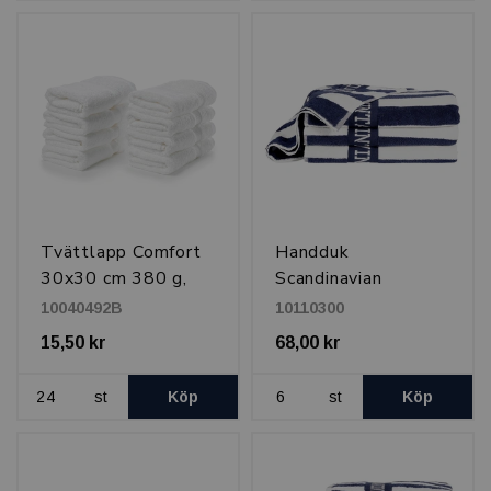
Tvättlapp Comfort
Handduk
30x30 cm 380 g,
Scandinavian
Vit
Vintage 50x70 cm,
10040492B
10110300
500 g Randig
15,50 kr
68,00 kr
st
Köp
st
Köp