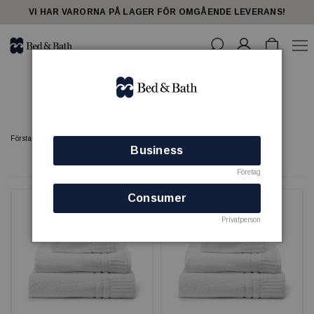
share23
VI HAR VARORNA PÅ LAGER FÖR OMGÅENDE LEVERANS!
Handdukar - spa
Förstasidan
SPA
Handdukar - spa
Business
12 produkter
Företag
Consumer
Privatperson