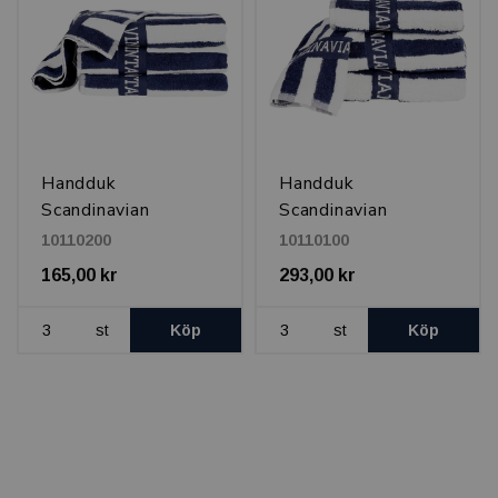
Handduk
Handduk
Scandinavian
Scandinavian
Vintage 70x140 cm,
Vintage 100x180
10110200
10110100
500 g, Randig
cm, 500 g Randig
165,00 kr
293,00 kr
st
Köp
st
Köp