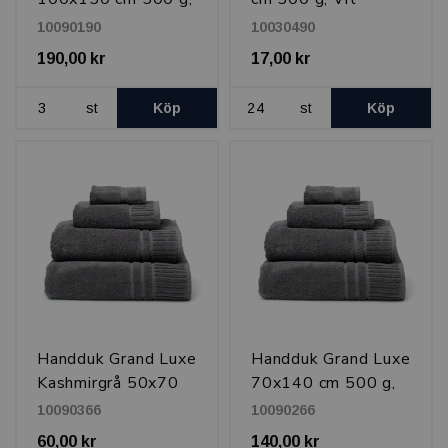
Vit
10090190
10030490
190,00 kr
17,00 kr
st
Köp
st
Köp
Handduk Grand Luxe
Handduk Grand Luxe
Kashmirgrå 50x70
70x140 cm 500 g,
cm 500 g
Kashmirgrå
10090366
10090266
60,00 kr
140,00 kr