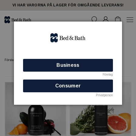
share23
VI HAR VARORNA PÅ LAGER FÖR OMGÅENDE LEVERANS!
TVÅL - Bed & Bath
Förstasidan
SPA
TVÅL - Bed & Bath
Business
8 produkter
Företag
Consumer
Privatperson