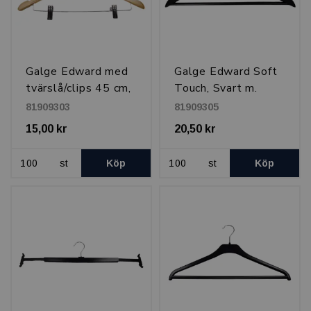
Galge Edward med
Galge Edward Soft
tvärslå/clips 45 cm,
Touch, Svart m.
Natur
svart krok
81909303
81909305
15,00 kr
20,50 kr
st
Köp
st
Köp