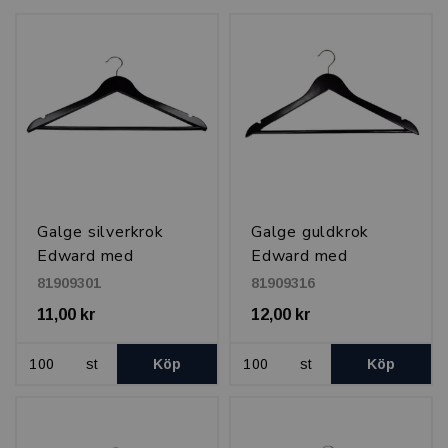
Galge silverkrok
Galge guldkrok
Edward med
Edward med
tvärslå/kjolhak 45
tvärslå/kjolhak 45
81909301
81909316
cm, Svart
cm, Svart
11,00 kr
12,00 kr
st
Köp
st
Köp