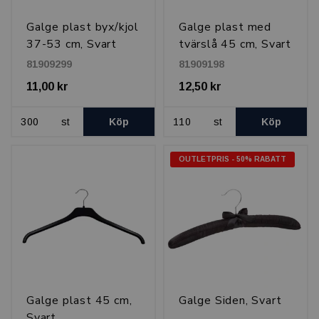
Galge plast byx/kjol
Galge plast med
37-53 cm, Svart
tvärslå 45 cm, Svart
81909299
81909198
11,00 kr
12,50 kr
st
Köp
st
Köp
OUTLETPRIS - 50% RABATT
Galge plast 45 cm,
Galge Siden, Svart
Svart