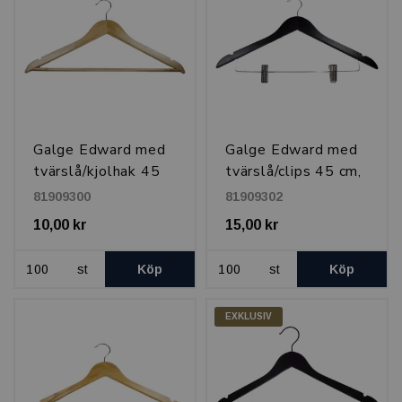
Galge Edward med
Galge Edward med
tvärslå/kjolhak 45
tvärslå/clips 45 cm,
cm, Natur
Svart
81909300
81909302
10,00 kr
15,00 kr
st
Köp
st
Köp
EXKLUSIV