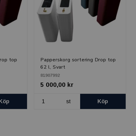
rop top
Papperskorg sortering Drop top
62 l, Svart
81907992
5 000,00 kr
Köp
st
Köp