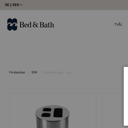
share23
SE | SEK
TVÅL
Förstasidan
SPA
Papperskorgar - spa