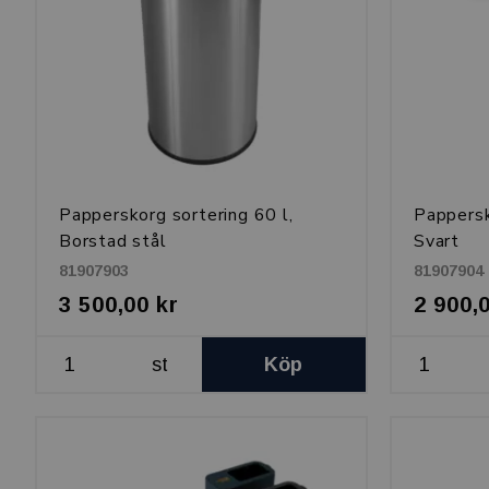
Papperskorg sortering 60 l,
Pappersk
Borstad stål
Svart
81907903
81907904
3 500,00 kr
2 900,
st
Köp