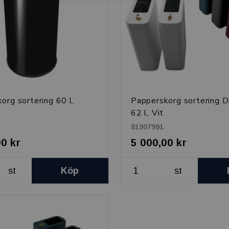
org sortering 60 l,
Papperskorg sortering D
62 l, Vit
81907991
00 kr
5 000,00 kr
st
Köp
st