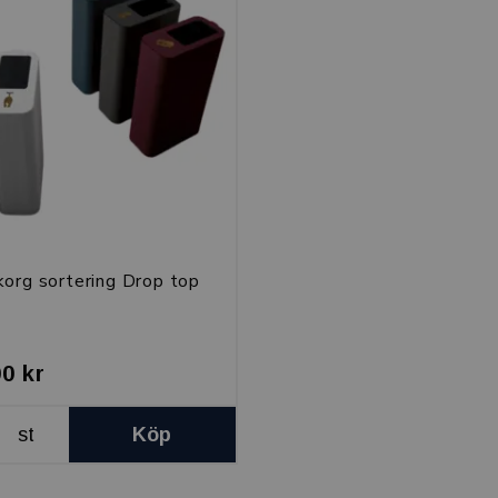
org sortering Drop top
00 kr
st
Köp