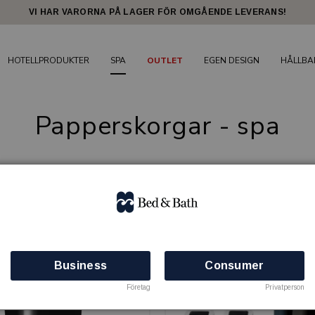
VI HAR VARORNA PÅ LAGER FÖR OMGÅENDE LEVERANS!
HOTELLPRODUKTER
SPA
OUTLET
EGEN DESIGN
HÅLLBA
Papperskorgar - spa
6 produkter
Business
Consumer
Företag
Privatperson