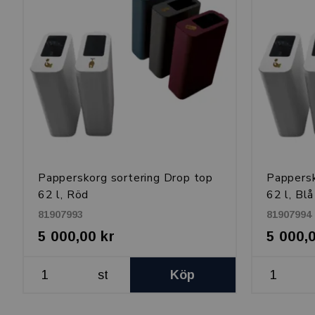
Papperskorg sortering Drop top
Pappersk
62 l, Röd
62 l, Blå
81907993
81907994
5 000,00 kr
5 000,
st
Köp