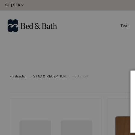
share23
SE | SEK
TVÅL
Förstasidan
STÄD & RECEPTION
Nyckelkort