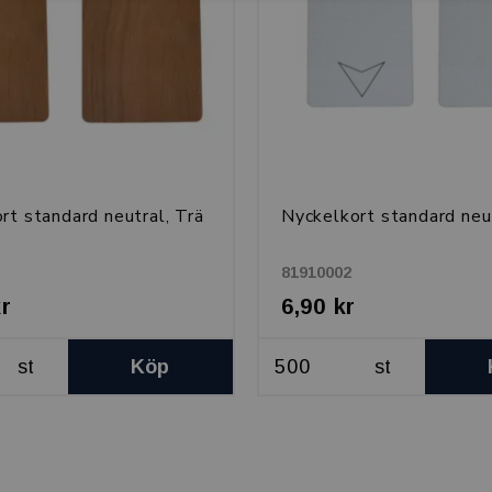
rt standard neutral, Trä
Nyckelkort standard neut
81910002
kr
6,90 kr
st
Köp
st