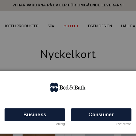
VI HAR VARORNA PÅ LAGER FÖR OMGÅENDE LEVERANS!
HOTELLPRODUKTER
SPA
OUTLET
EGEN DESIGN
HÅLLBA
Nyckelkort
3 produkter
Business
Consumer
Företag
Privatperson