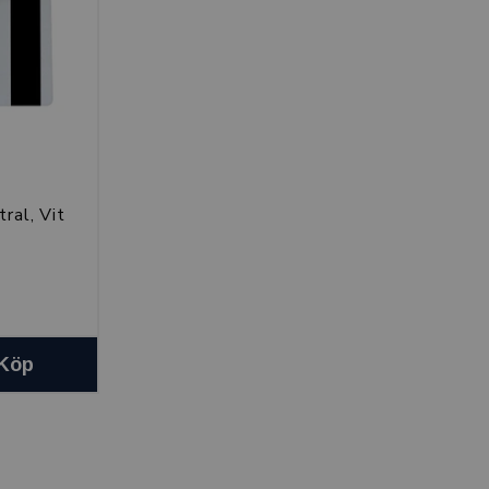
ral, Vit
Köp