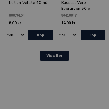
Lotion Velate 40 ml
Badsalt Vero
Evergreen 50 g
80070104
80410947
8,00 kr
14,00 kr
st
Köp
st
Köp
Visa fler