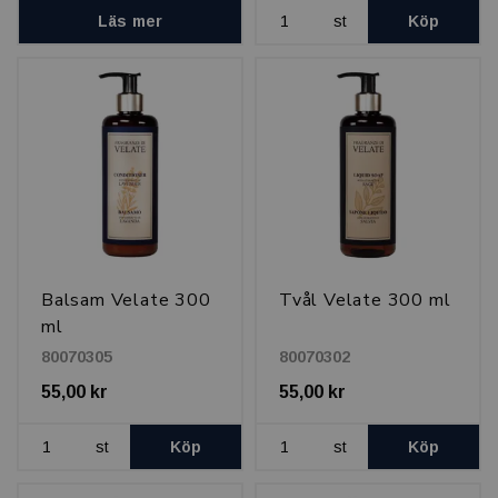
Läs mer
st
Köp
Balsam Velate 300
Tvål Velate 300 ml
ml
80070305
80070302
55,00 kr
55,00 kr
st
Köp
st
Köp