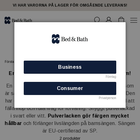
share23
VI HAR VARORNA PÅ LAGER FÖR OMGÅENDE LEVERANS!
Barnsängar
Förstasidan
SOVRUM
Barnsängar
Business
En designad och stilren barnsäng för hotellrum!
Företag
En
stabil, robust och hopfällbar
barnsäng i MDF som
Consumer
är särskilt anpassad för hotell och mindre utrymmen. Den
Privatperson
har en genomtänkt konstruktion som gör den är enkel att
fälla ihop och rulla iväg för förvaring. Snyggt pulverlackad
i svart eller vitt.
Pulverlacken gör färgen mycket
hållbar
och förlänger livslängden på barnsängen. Sängen
är EU-certifierad av SP.
2 produkter