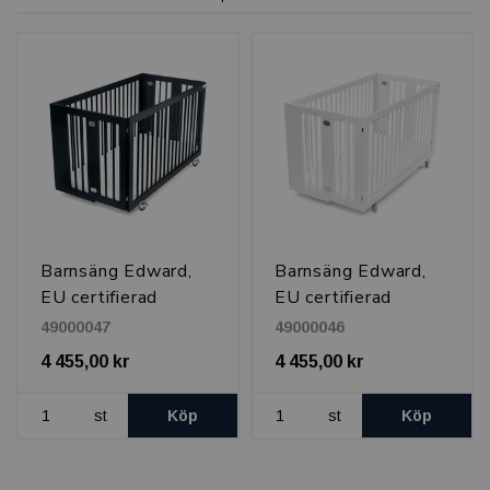
Barnsäng Edward,
Barnsäng Edward,
EU certifierad
EU certifierad
genom SP, Svart
genom SP, Vit
49000047
49000046
4 455,00 kr
4 455,00 kr
st
Köp
st
Köp