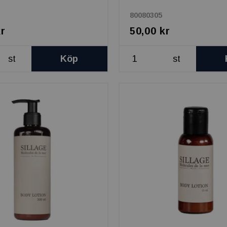
80080305
kr
50,00 kr
st
Köp
st