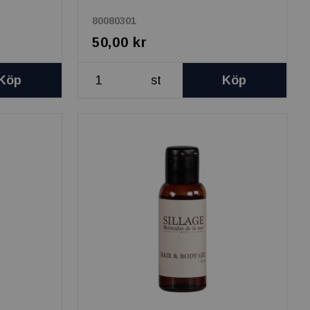
80080301
50,00 kr
Köp
st
Köp