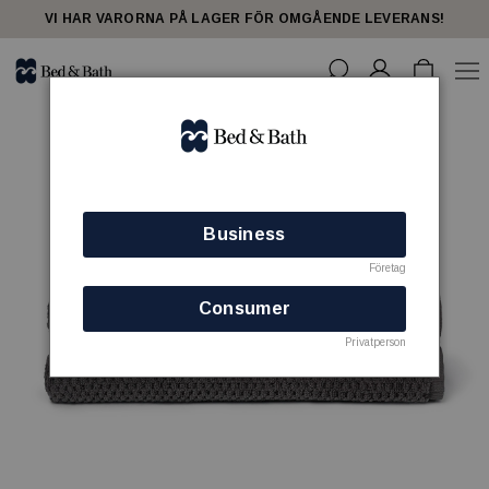
VI HAR VARORNA PÅ LAGER FÖR OMGÅENDE LEVERANS!
Business
Företag
Consumer
Privatperson