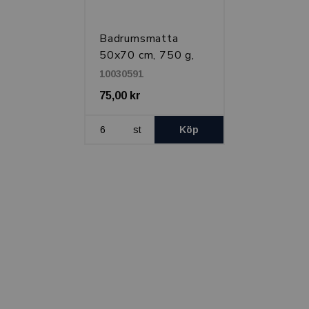
Badrumsmatta
50x70 cm, 750 g,
Vit
10030591
75,00 kr
st
Köp