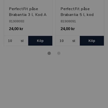
PerfectFit påse
PerfectFit påse
Brabantia 3 l, Kod A
Brabantia 5 l, kod
W
81908093
81908091
24,00 kr
24,00 kr
st
Köp
st
Köp