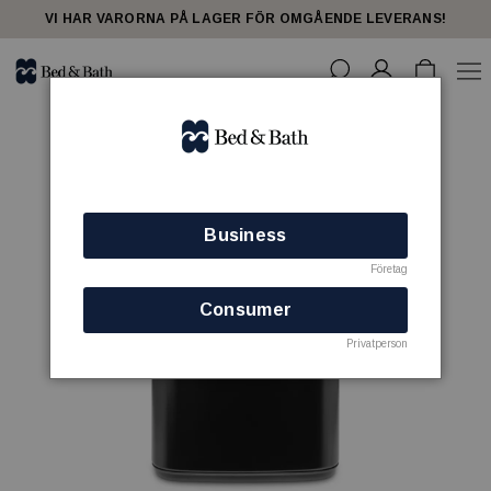
VI HAR VARORNA PÅ LAGER FÖR OMGÅENDE LEVERANS!
Business
Företag
Consumer
Privatperson