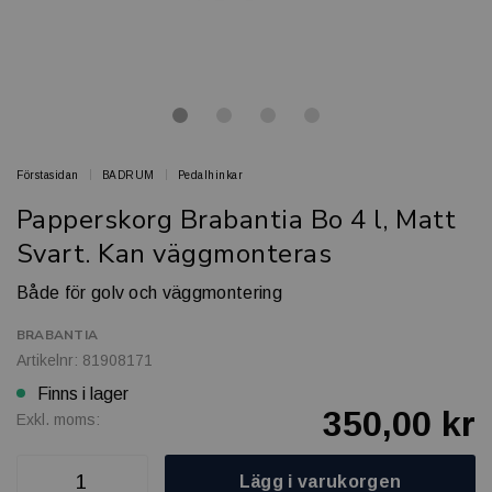
Förstasidan
BADRUM
Pedalhinkar
Papperskorg Brabantia Bo 4 l, Matt
Svart. Kan väggmonteras
Både för golv och väggmontering
BRABANTIA
Artikelnr: 81908171
Finns i lager
350,00 kr
Exkl. moms:
Lägg i varukorgen