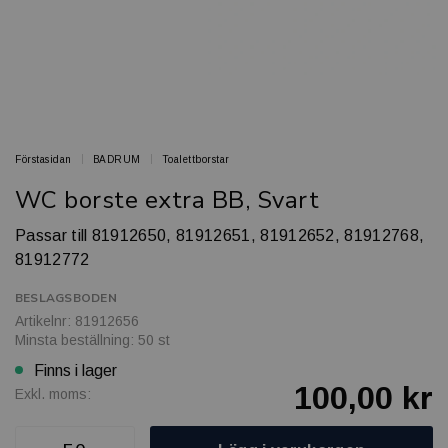
Förstasidan
BADRUM
Toalettborstar
WC borste extra BB, Svart
Passar till 81912650, 81912651, 81912652, 81912768,
81912772
BESLAGSBODEN
Artikelnr: 81912656
Minsta beställning: 50 st
Finns i lager
100,00 kr
Exkl. moms: