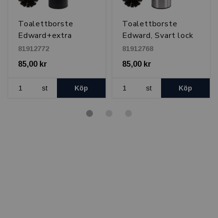
Toalettborste
Toalettborste
Edward+extra
Edward, Svart lock
borsthuvud, Matt
Borstat stål,
81912772
81912768
Svart
fingerprint proof
85,00 kr
85,00 kr
st
Köp
st
Köp