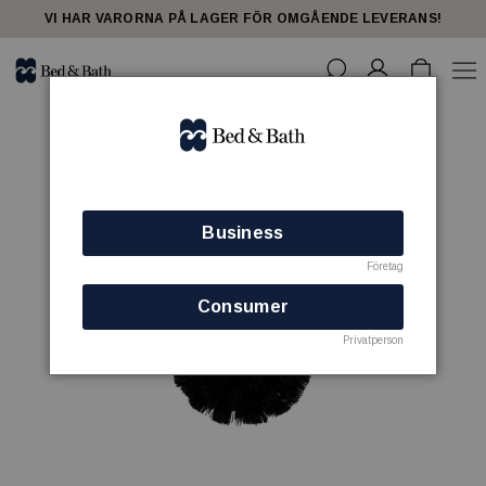
VI HAR VARORNA PÅ LAGER FÖR OMGÅENDE LEVERANS!
Business
Företag
Consumer
Privatperson