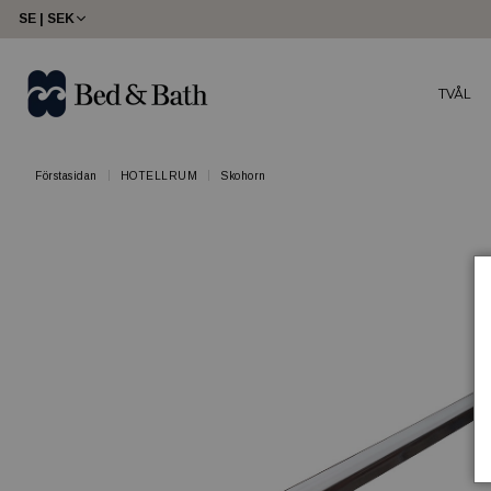
SE | SEK
TVÅL
Förstasidan
HOTELLRUM
Skohorn