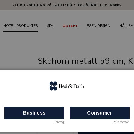
VI HAR VARORNA PÅ LAGER FÖR OMGÅENDE LEVERANS!
HOTELLPRODUKTER
SPA
OUTLET
EGEN DESIGN
HÅLLBA
Skohorn metall 59 cm, 
Gästprodukter i hög kvalitet för en bekväm 
BED & BATH
Artikelnr: 81302407
Minsta beställning: 12 st
Business
Consumer
Finns i lager
Företag
Privatperson