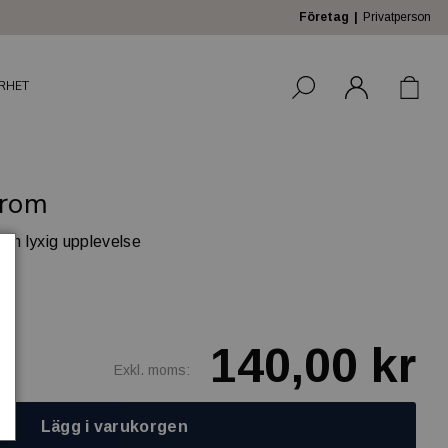
Företag
Privatperson
RHET
Krom
och lyxig upplevelse
140,00 kr
Exkl. moms:
Lägg i varukorgen