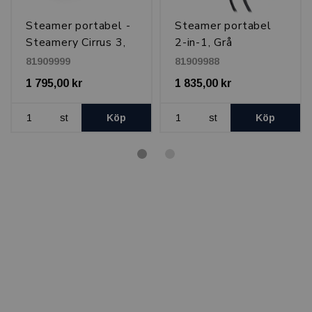
Steamer portabel -
Steamer portabel
Steamery Cirrus 3,
2-in-1, Grå
Antracit
81909999
81909988
1 795,00 kr
1 835,00 kr
st
Köp
st
Köp