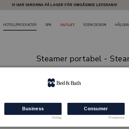
VI HAR VARORNA PÅ LAGER FÖR OMGÅENDE LEVERANS!
HOTELLPRODUKTER
SPA
OUTLET
EGEN DESIGN
HÅLLBA
Steamer portabel - Steam
Nätt och smidig steamer från Steamery.
STEAMERY
Artikelnr: 81909995
Finns i lager
Business
Consumer
Företag
Privatperson