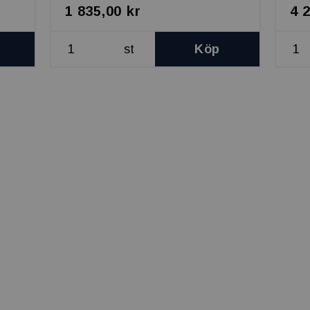
1 835,00 kr
4 
st
Köp