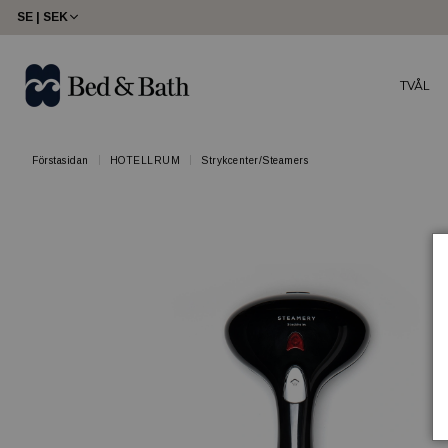
SE | SEK
TVÅL
Förstasidan
HOTELLRUM
Strykcenter/Steamers