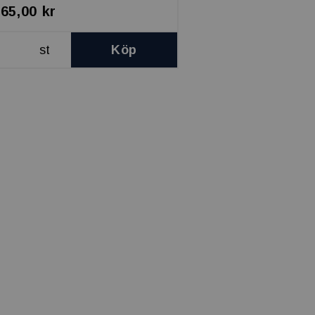
265,00 kr
st
Köp