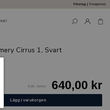
Företag
Privatperson
RHET
ery Cirrus 1, Svart
640,00 kr
Exkl. moms:
Lägg i varukorgen