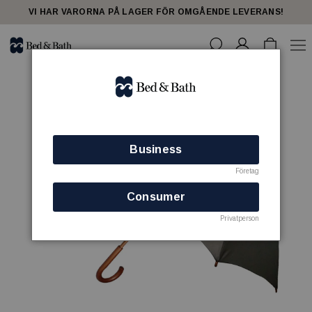
VI HAR VARORNA PÅ LAGER FÖR OMGÅENDE LEVERANS!
Business
Företag
Consumer
Privatperson