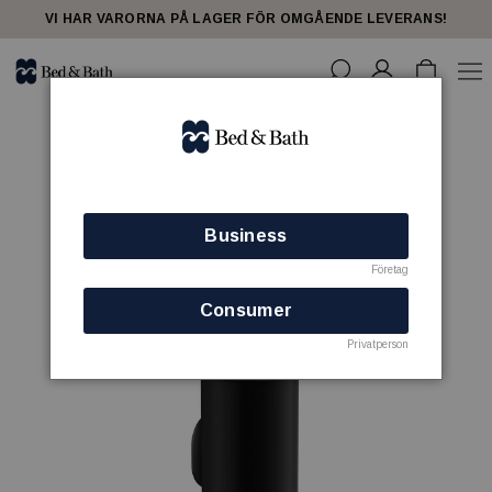
VI HAR VARORNA PÅ LAGER FÖR OMGÅENDE LEVERANS!
Business
Företag
Consumer
Privatperson