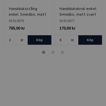
Handduksstång
Handdukskrok enkel
enkel Smedbo, matt
Smedbo, matt svart
svart
81912876
81912877
765,00 kr
170,00 kr
st
Köp
st
Köp